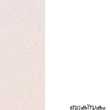
ബുക്‌സ്തകം  