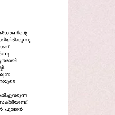
്ക്ഡൗണിന്റെ 
ിയിരിക്കുന്നു.
ാണ്. 
്നു. 
ൃതമായി. 
ി. 
ുന്ന 
രയുടെ 
ിച്ചുവരുന്ന 
ക്തിയുണ്ട്.
, പുത്തൻ 