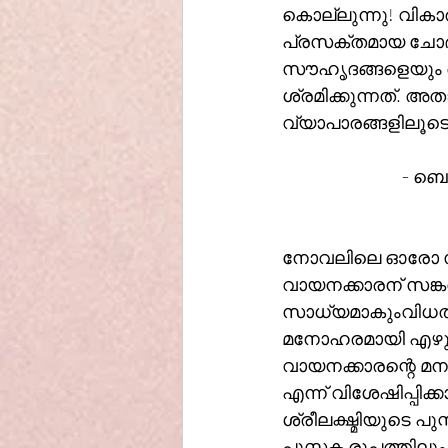
കൊല്ലുന്നു! വികാര
പ്രസക്തമായ ചോദ്
സൗഹൃദങ്ങളെയും അനുഭവ
ശ്രമിക്കുന്നത്. അ
			- 
നോവലിലെ ഓരോ സന
വായനക്കാരന് സങ്കൽ
സാധ്യമാകുംവിധത
മനോഹരമായി എഴുതിയ
വായനക്കാരന്റെ മനസ
എന്ന് വിശേഷിപ്പി
ശ്രീലക്ഷ്മിയുടെ
പുസ്തക രൂപത്തിലും 