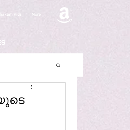
hakam Kids
More
es
യുടെ