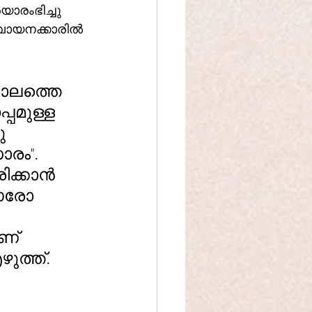
ാരംഭിച്ചു 
 വായനക്കാരിൽ 
കാലത്തെ 
പമുള്ള 
ു 
രം". 
ിക്കാൻ 
രോ 
ണ് 
ുത്ത്. 