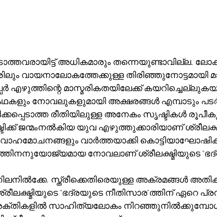
ാത്തവരായിട്ട് അധികമാരും തന്നെയുണ്ടാവില്ല. ലോക
രിലും വായനാലോകത്തേക്കുള്ള തിരിഞ്ഞുനോട്ടമായി മാറ
പേർ എഴുത്തിന്റെ മാസ്മരികതയിലേക്ക് കയറിച്ചെല്ലുകയ
കളും നോവലുകളുമായി അക്ഷരങ്ങൾ എമ്പാടും പടർന
കപ്പെടാത്ത രീതിയിലുള്ള അനേകം സൃഷ്ടികൾ രൂപീക
്ക് ജന്മംനൽകിയ യുവ എഴുത്തുക്കാരിയാണ് ശ്രീലക്ഷ്മ
വിവാഹമോചനങ്ങളും വാർത്തയാക്കി കൊട്ടിയാഘോഷിക്ക
തിനനുയോജ്യമായ നോവലാണ് ശ്രീലക്ഷ്മിയുടെ "ഭദ്
 നിലനിൽക്കേ, സ്ത്രീക്കെതിരെയുള്ള അക്രമങ്ങൾ അതികര
ീലക്ഷ്മിയുടെ "ഭദ്രയുടെ നീതിസാര"ത്തിന് ഏറെ പ്രസ
െ ശക്തികളിൽ സാഹിത്യലോകം നിറഞ്ഞുനിൽക്കുമ്പോൾ