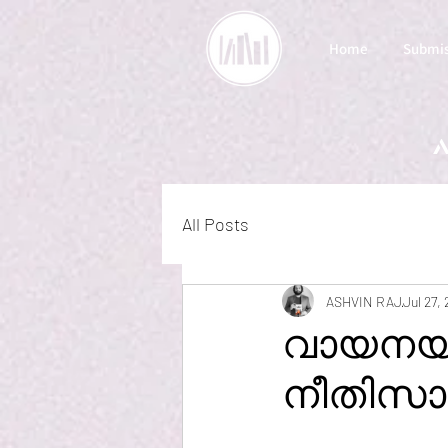
Home
Submis
a
All Posts
ASHVIN RAJ
Jul 27,
വായനയുട
നീതിസാര