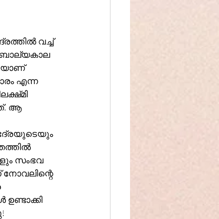
രത്തിൽ വച്ച് 
്ട് ബാല്യകാല 
യാണ് 
രം എന്ന 
്‌മി 
്. ആ 
 ഭദ്രയുടെയും 
തത്തിൽ 
്ങളും സംഭവ 
 നോവലിന്റെ 
 
! 