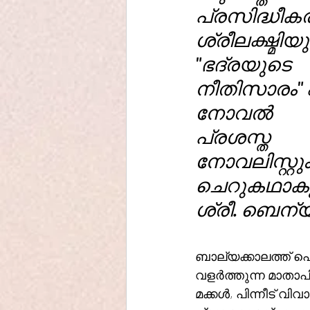
പ്രസിദ്ധീകരി
ശ്രീലക്ഷ്മിയ
"ഭദ്രയുടെ 
നീതിസാരം" 
നോവൽ 
പ്രശസ്ത 
നോവലിസ്റ്റും
ചെറുകഥാകൃ
ശ്രീ. ബെന്
ബാല്യക്കാലത്ത് പ
വളർത്തുന്ന മാതാപി
മക്കൾ, പിന്നീട് വ