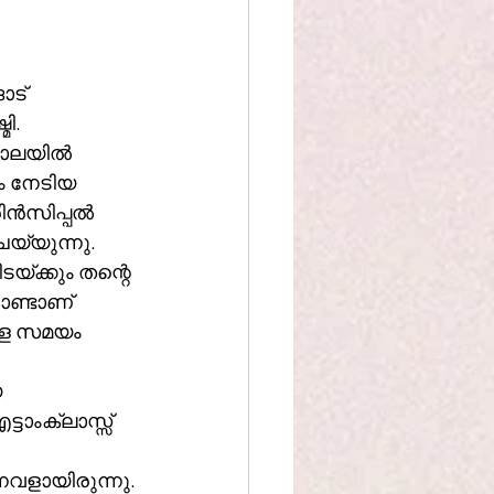
ട് 
ി. 
ാലയിൽ 
ം നേടിയ 
രിൻസിപ്പൽ 
്യുന്നു. 
ിടയ്ക്കും തന്റെ 
ൊണ്ടാണ് 
ള്ള സമയം 
 
ട്ടാംക്ലാസ്സ്‌ 
്നവളായിരുന്നു.