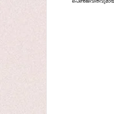
പെൺജീവിതവുമായി ശ