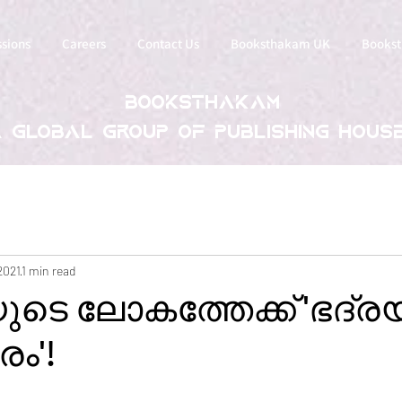
sions
Careers
Contact Us
Booksthakam UK
Bookst
Booksthakam
 global group of publishing hous
 2021
1 min read
െ ലോകത്തേക്ക് 'ഭദ്ര
ം'!