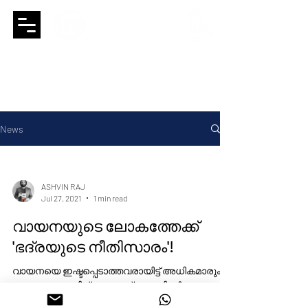
Booksthakam
a global group of
publishing houses
News
ASHVIN RAJ
Jul 27, 2021
1 min read
വായനയുടെ ലോകത്തേക്ക്
'ഭദ്രയുടെ നീതിസാരം'!
വായനയെ ഇഷ്ടപ്പെടാത്തവരായിട്ട് അധികമാരും
തന്നെയുണ്ടാവില്ല. ലോക്ക്ഡൗണിന്റെ
കടന്നുവരവ് മിക്കവരിലും